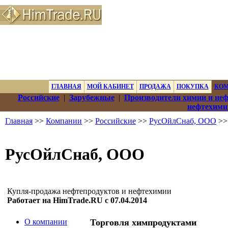
ГЛАВНАЯ
МОЙ КАБИНЕТ
ПРОДАЖА
ПОКУПКА
КО
Российские
|
Зарубежные
|
Производители химии и не
нефтехими
Главная
>>
Компании
>>
Российские
>>
РусОйлСнаб, ООО
>>
РусОйлСнаб, ООО
Купля-продажа нефтепродуктов и нефтехимии
Работает на HimTrade.RU с 07.04.2014
О компании
Торговля химпродуктами