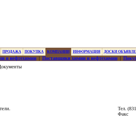
ПРОДАЖА
ПОКУПКА
КОМПАНИИ
ИНФОРМАЦИЯ
ДОСКИ ОБЪЯВЛ
ии и нефтехимии
|
Поставщики химии и нефтехимии
|
Покуп
Документы
тели.
Тел. (83
Факс