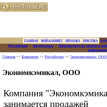
ГЛАВНАЯ
МОЙ КАБИНЕТ
ПРОДАЖА
ПОКУПКА
КО
Российские
|
Зарубежные
|
Производители химии и не
нефтехими
Главная
>>
Компании
>>
Российские
>>
Экономкэмикал, ООО
Экономкэмикал, ООО
Компания "Экономкэмика
занимается продажей