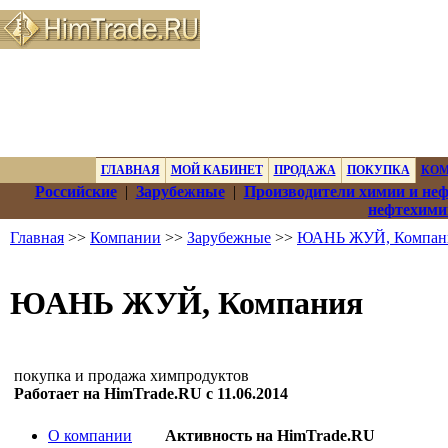
ГЛАВНАЯ
МОЙ КАБИНЕТ
ПРОДАЖА
ПОКУПКА
КО
Российские
|
Зарубежные
|
Производители химии и не
нефтехими
Главная
>>
Компании
>>
Зарубежные
>>
ЮАНЬ ЖУЙ, Компан
ЮАНЬ ЖУЙ, Компания
покупка и продажа химпродуктов
Работает на HimTrade.RU с 11.06.2014
О компании
Активность на HimTrade.RU