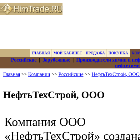
ГЛАВНАЯ
МОЙ КАБИНЕТ
ПРОДАЖА
ПОКУПКА
КО
Российские
|
Зарубежные
|
Производители химии и не
нефтехими
Главная
>>
Компании
>>
Российские
>>
НефтьТехСтрой, ООО
НефтьТехСтрой, ООО
Компания ООО
«НефтьТехСтрой» создана