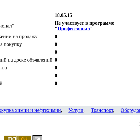
18.05.15
Не участвует в программе
ионал"
"
Профессионал
"
жений на продажу
0
на покупку
0
0
ий на доске объявлений
0
тва
0
0
ий
0
окупка химии и нефтехимии
,
Услуги
,
Транспорт
,
Оборудо