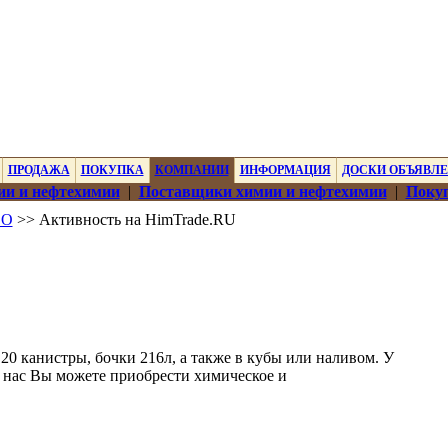
ПРОДАЖА
ПОКУПКА
КОМПАНИИ
ИНФОРМАЦИЯ
ДОСКИ ОБЪЯВЛ
ии и нефтехимии
|
Поставщики химии и нефтехимии
|
Покуп
ОО
>> Активность на HimTrade.RU
20 канистры, бочки 216л, а также в кубы или наливом. У
 нас Вы можете приобрести химическое и