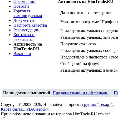
О компании
Активность на HimTrade.RU
Новости
Торговля
Дата последнего посещения
химпродуктами
Документы
Участие в программе "Професс
Паспорта качества
Рекомендации
Размещено актуальных предло
Контакты и
Размещено актуальных заявок 
реквизиты
Получено откликов
Активность на
HimTrade.RU
Размещено актуальных сообщен
Вакансии
Предоставлено паспортов качес
Сообщений на форуме
Размещено актуальных ваканс
Наши доски объявлений
Продажа химии и нефтехимии
,
П
Copyright © 2003-2026, HimTrade.ru – проект
группы "Текарт"
.
Карта сайта...
PDA-версия...
При любом использовании материалов HimTrade.RU ссылка