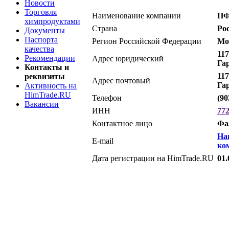
Новости
Торговля
Наименование компании
ПФ
химпродуктами
Страна
Ро
Документы
Паспорта
Регион Российской Федерации
Мо
качества
117
Рекомендации
Адрес юридический
Гар
Контакты и
117
реквизиты
Адрес почтовый
Гар
Активность на
HimTrade.RU
Телефон
(90
Вакансии
ИНН
77
Контактное лицо
Фа
На
E-mail
ко
Дата регистрации на HimTrade.RU
01.