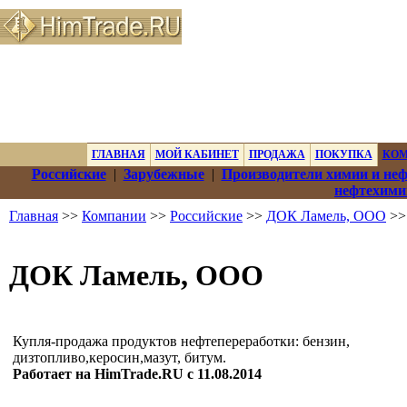
ГЛАВНАЯ
МОЙ КАБИНЕТ
ПРОДАЖА
ПОКУПКА
КО
Российские
|
Зарубежные
|
Производители химии и не
нефтехими
Главная
>>
Компании
>>
Российские
>>
ДОК Ламель, ООО
>>
ДОК Ламель, ООО
Купля-продажа продуктов нефтепереработки: бензин,
дизтопливо,керосин,мазут, битум.
Работает на HimTrade.RU с 11.08.2014