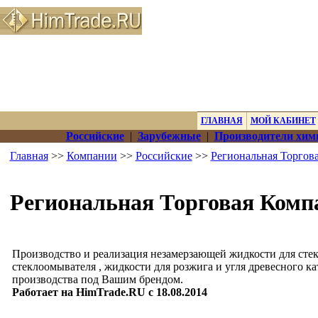
ГЛАВНАЯ
МОЙ КАБИНЕТ
Российские
|
Зарубежные
|
Производители хим
Главная
>>
Компании
>>
Российские
>>
Региональная Торгов
Региональная Торговая Ком
Производство и реализация незамерзающей жидкости для стек
стеклоомывателя , жидкости для розжига и угля древесного к
производства под Вашим брендом.
Работает на HimTrade.RU с 18.08.2014