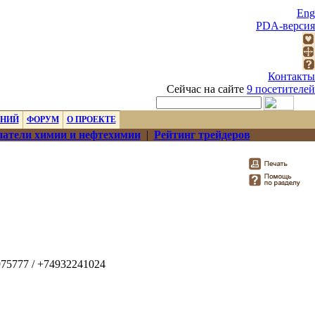
Eng
PDA-версия
Контакты
Сейчас на сайте
9 посетителей
ЕНИЙ
ФОРУМ
О ПРОЕКТЕ
атели химии и нефтехимии
|
Рейтинг трейдеров
975777 / +74932241024