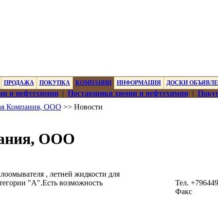
ПРОДАЖА
ПОКУПКА
КОМПАНИИ
ИНФОРМАЦИЯ
ДОСКИ ОБЪЯВЛ
ии и нефтехимии
|
Поставщики химии и нефтехимии
|
Покуп
ая Компания, ООО
>> Новости
пания, ООО
лоомывателя , летней жидкости для
атегории "А".Есть возможность
Тел. +79644
Факс