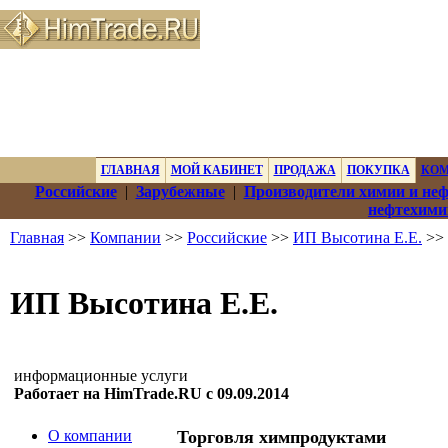
ГЛАВНАЯ
МОЙ КАБИНЕТ
ПРОДАЖА
ПОКУПКА
КО
Российские
|
Зарубежные
|
Производители химии и не
нефтехими
Главная
>>
Компании
>>
Российские
>>
ИП Высотина Е.Е.
>> 
ИП Высотина Е.Е.
информационные услуги
Работает на HimTrade.RU с 09.09.2014
О компании
Торговля химпродуктами