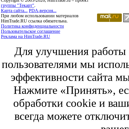
Copyright © 2003-2026, HimTrade.ru – проект
группы "Текарт"
.
Карта сайта...
PDA-версия...
При любом использовании материалов
HimTrade.RU ссылка обязательна.
Политика конфиденциальности
Пользовательское соглашение
Реклама на HimTrade.RU
Для улучшения работы с
пользователями мы исполь
эффективности сайта мы
Нажмите «Принять», ес
обработки cookie и ва
всегда можете отключит
вашег