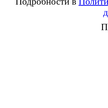
Подробности в
Полити
П