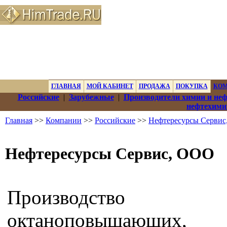
ГЛАВНАЯ
МОЙ КАБИНЕТ
ПРОДАЖА
ПОКУПКА
КО
Российские
|
Зарубежные
|
Производители химии и не
нефтехими
Главная
>>
Компании
>>
Российские
>>
Нефтересурсы Серви
Нефтересурсы Сервис, ООО
Производство
октаноповышающих,