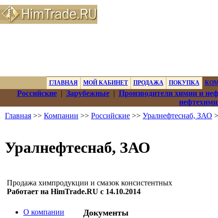
ГЛАВНАЯ
МОЙ КАБИНЕТ
ПРОДАЖА
ПОКУПКА
КО
Российские
|
Зарубежные
|
Производители химии и не
нефтехими
Главная
>>
Компании
>>
Российские
>>
Уралнефтеснаб, ЗАО
>
Уралнефтеснаб, ЗАО
Продажа химпродукции и смазок консистентных
Работает на HimTrade.RU с 14.10.2014
О компании
Документы