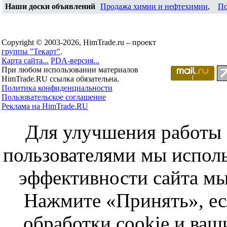
Наши доски объявлений
Продажа химии и нефтехимии
,
По
Copyright © 2003-2026, HimTrade.ru – проект
группы "Текарт"
.
Карта сайта...
PDA-версия...
При любом использовании материалов
HimTrade.RU ссылка обязательна.
Политика конфиденциальности
Пользовательское соглашение
Реклама на HimTrade.RU
Для улучшения работы с
пользователями мы исполь
эффективности сайта мы
Нажмите «Принять», ес
обработки cookie и ва