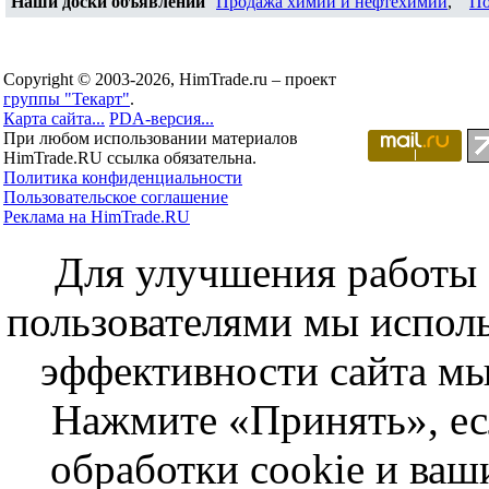
Наши доски объявлений
Продажа химии и нефтехимии
,
По
Copyright © 2003-2026, HimTrade.ru – проект
группы "Текарт"
.
Карта сайта...
PDA-версия...
При любом использовании материалов
HimTrade.RU ссылка обязательна.
Политика конфиденциальности
Пользовательское соглашение
Реклама на HimTrade.RU
Для улучшения работы с
пользователями мы исполь
эффективности сайта мы
Нажмите «Принять», ес
обработки cookie и ва