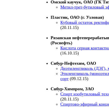
Омский каучук, ОАО (ГК Ти
Метил-трет-бутиловый э
Пластик, ОАО (г. Узловая)
Кубовый остаток ректиф
(20.11.15)
Рязанская нефтеперерабат
(Роснефть)
Кислота серная контактна
(16.10.15)
Сибур-Нефтехим, ОАО
Диэтиленгликоль (ДЭГ), 
Этиленгликоль (моноэти
сорт
(09.12.15)
Сибур-Химпром, ЗАО
Спирт изобутиловый тех
(20.11.15)
Спиртово-эфирный конце