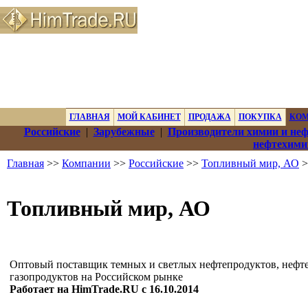
ГЛАВНАЯ
МОЙ КАБИНЕТ
ПРОДАЖА
ПОКУПКА
КО
Российские
|
Зарубежные
|
Производители химии и не
нефтехими
Главная
>>
Компании
>>
Российские
>>
Топливный мир, АО
>
Топливный мир, АО
Оптовый поставщик темных и светлых нефтепродуктов, нефт
газопродуктов на Российском рынке
Работает на HimTrade.RU с 16.10.2014