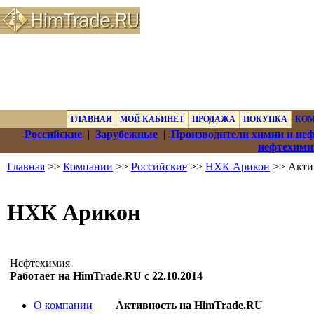
ГЛАВНАЯ
МОЙ КАБИНЕТ
ПРОДАЖА
ПОКУПКА
КО
Российские
|
Зарубежные
|
Производители химии и не
нефтехими
Главная
>>
Компании
>>
Российские
>>
НХК Арикон
>> Акти
НХК Арикон
Нефтехимия
Работает на HimTrade.RU с 22.10.2014
О компании
Активность на HimTrade.RU