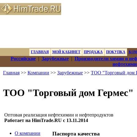
ГЛАВНАЯ
МОЙ КАБИНЕТ
ПРОДАЖА
ПОКУПКА
КО
Российские
|
Зарубежные
|
Производители химии и не
нефтехими
Главная
>>
Компании
>>
Зарубежные
>>
ТОО "Торговый дом 
ТОО "Торговый дом Гермес"
Оптовая реализация нефтехимии и нефтепродуктов
Работает на HimTrade.RU с 13.11.2014
О компании
Паспорта качества