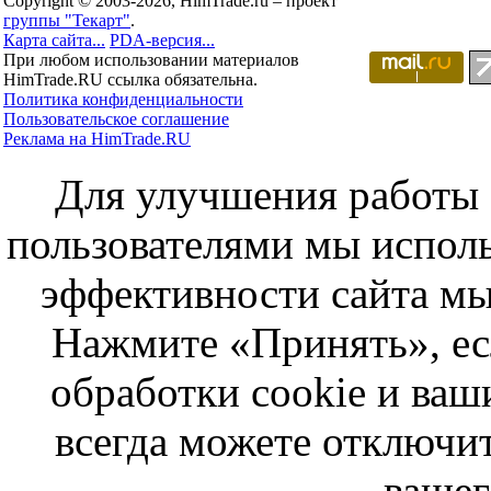
Copyright © 2003-2026, HimTrade.ru – проект
группы "Текарт"
.
Карта сайта...
PDA-версия...
При любом использовании материалов
HimTrade.RU ссылка обязательна.
Политика конфиденциальности
Пользовательское соглашение
Реклама на HimTrade.RU
Для улучшения работы с
пользователями мы исполь
эффективности сайта мы
Нажмите «Принять», ес
обработки cookie и ва
всегда можете отключит
вашег