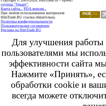
Copyright © 2003-2026, HimTrade.ru – проект
группы "Текарт"
.
Карта сайта...
PDA-версия...
При любом использовании материалов
HimTrade.RU ссылка обязательна.
Политика конфиденциальности
Пользовательское соглашение
Реклама на HimTrade.RU
Для улучшения работы с
пользователями мы исполь
эффективности сайта мы
Нажмите «Принять», ес
обработки cookie и ва
всегда можете отключит
вашег