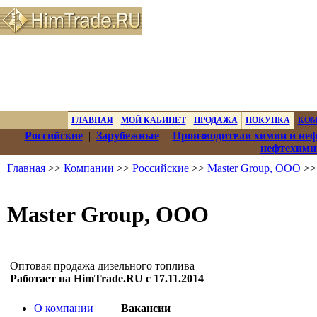
ГЛАВНАЯ
МОЙ КАБИНЕТ
ПРОДАЖА
ПОКУПКА
КО
Российские
|
Зарубежные
|
Производители химии и не
нефтехими
Главная
>>
Компании
>>
Российские
>>
Master Group, OOO
>>
Master Group, OOO
Оптовая продажа дизельного топлива
Работает на HimTrade.RU с 17.11.2014
О компании
Вакансии