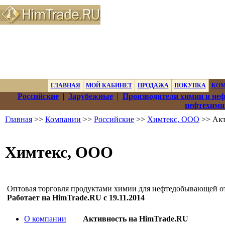
ГЛАВНАЯ
МОЙ КАБИНЕТ
ПРОДАЖА
ПОКУПКА
КО
Российские
|
Зарубежные
|
Производители химии и не
нефтехими
Главная
>>
Компании
>>
Российские
>>
Химтекс, ООО
>> Акт
Химтекс, ООО
Оптовая торговля продуктами химии для нефтедобывающей о
Работает на HimTrade.RU с 19.11.2014
О компании
Активность на HimTrade.RU