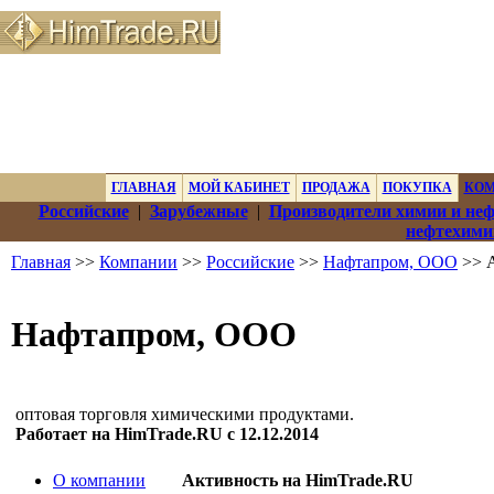
ГЛАВНАЯ
МОЙ КАБИНЕТ
ПРОДАЖА
ПОКУПКА
КО
Российские
|
Зарубежные
|
Производители химии и не
нефтехими
Главная
>>
Компании
>>
Российские
>>
Нафтапром, ООО
>> А
Нафтапром, ООО
оптовая торговля химическими продуктами.
Работает на HimTrade.RU с 12.12.2014
О компании
Активность на HimTrade.RU