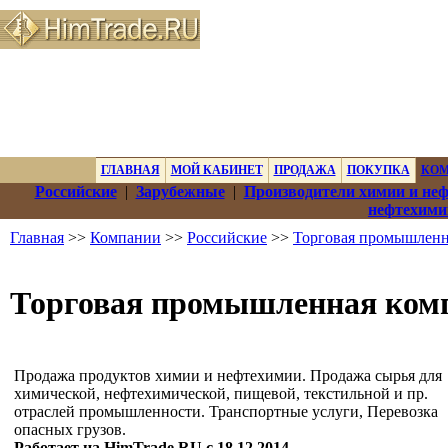
ГЛАВНАЯ
МОЙ КАБИНЕТ
ПРОДАЖА
ПОКУПКА
КО
Российские
|
Зарубежные
|
Производители химии и не
нефтехими
Главная
>>
Компании
>>
Российские
>>
Торговая промышленн
Торговая промышленная ком
Продажа продуктов химии и нефтехимии. Продажа сырья для
химической, нефтехимической, пищевой, текстильной и пр.
отраслей промышленности. Транспортные услуги, Перевозка
опасных грузов.
Работает на HimTrade.RU с 18.12.2014