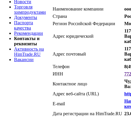
Новости
Торговля
Наименование компании
оо
химпродуктами
Страна
Ро
Документы
Паспорта
Регион Российской Федерации
Мо
качества
117
Рекомендации
Адрес юридический
Ва
Контакты и
каб
реквизиты
117
Активность на
Адрес почтовый
Ва
HimTrade.RU
каб
Вакансии
Телефон
8(4
ИНН
77
Чу
Контактное лицо
Ва
Адрес веб-сайта (URL)
htt
На
E-mail
ко
Дата регистрации на HimTrade.RU
23.