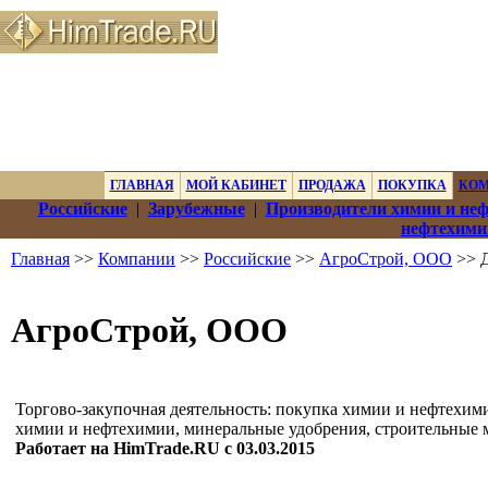
ГЛАВНАЯ
МОЙ КАБИНЕТ
ПРОДАЖА
ПОКУПКА
КО
Российские
|
Зарубежные
|
Производители химии и не
нефтехими
Главная
>>
Компании
>>
Российские
>>
АгроСтрой, ООО
>> 
АгроСтрой, ООО
Торгово-закупочная деятельность: покупка химии и нефтехим
химии и нефтехимии, минеральные удобрения, строительные 
Работает на HimTrade.RU с 03.03.2015