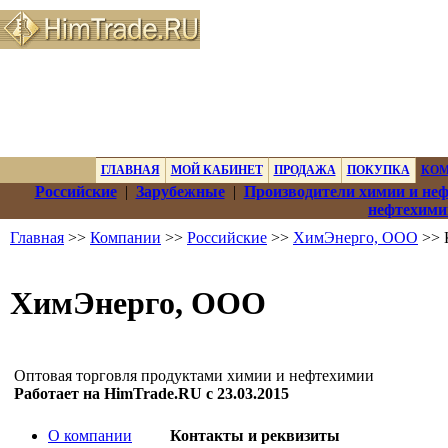
ГЛАВНАЯ
МОЙ КАБИНЕТ
ПРОДАЖА
ПОКУПКА
КО
Российские
|
Зарубежные
|
Производители химии и не
нефтехими
Главная
>>
Компании
>>
Российские
>>
ХимЭнерго, ООО
>> 
ХимЭнерго, ООО
Оптовая торговля продуктами химии и нефтехимии
Работает на HimTrade.RU с 23.03.2015
О компании
Контакты и реквизиты