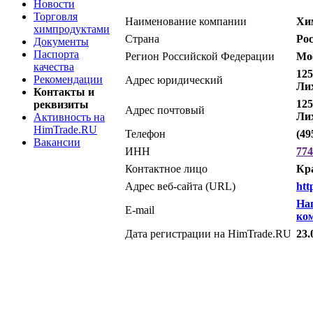
Новости
Торговля
Наименование компании
Хи
химпродуктами
Страна
Ро
Документы
Паспорта
Регион Российской Федерации
Мо
качества
125
Рекомендации
Адрес юридический
Лих
Контакты и
125
реквизиты
Адрес почтовый
Лих
Активность на
HimTrade.RU
Телефон
(49
Вакансии
ИНН
774
Контактное лицо
Кр
Адрес веб-сайта (URL)
htt
На
E-mail
ко
Дата регистрации на HimTrade.RU
23.