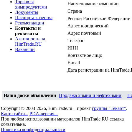
Торговля
Наименование компании
химпродуктами
Страна
Документы
Паспорта качества
Регион Российской Федерации
Рекомендации
Адрес юридический
Контакты и
Адрес почтовый
реквизиты
Активность на
Телефон
HimTrade.RU
ИНН
Вакансии
Контактное лицо
E-mail
Дата регистрации на HimTrade
Наши доски объявлений
Продажа химии и нефтехимии
,
П
Copyright © 2003-2026, HimTrade.ru – проект
группы "Текарт"
.
Карта сайта...
PDA-версия...
При любом использовании материалов HimTrade.RU ссылка
обязательна.
Политика конфиденциальности