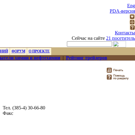
Eng
PDA-версия
Контакты
Сейчас на сайте
21 посетитель
ЕНИЙ
ФОРУМ
О ПРОЕКТЕ
атели химии и нефтехимии
|
Рейтинг трейдеров
Тел. (385-4) 30-66-80
Факс