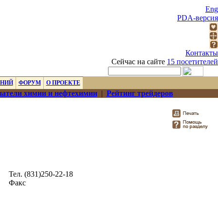
Eng
PDA-версия
Контакты
Сейчас на сайте
15 посетителей
ЕНИЙ
ФОРУМ
О ПРОЕКТЕ
атели химии и нефтехимии
|
Рейтинг трейдеров
Тел. (831)250-22-18
Факс