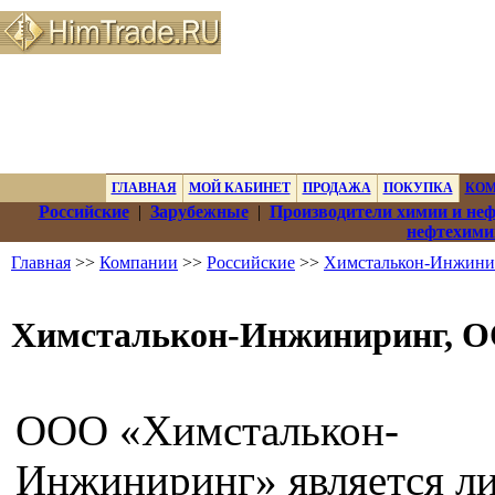
ГЛАВНАЯ
МОЙ КАБИНЕТ
ПРОДАЖА
ПОКУПКА
КО
Российские
|
Зарубежные
|
Производители химии и не
нефтехими
Главная
>>
Компании
>>
Российские
>>
Химсталькон-Инжини
Химсталькон-Инжиниринг, 
ООО «Химсталькон-
Инжиниринг» является л