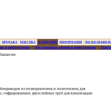
ПРОДАЖА
ПОКУПКА
КОМПАНИИ
ИНФОРМАЦИЯ
ДОСКИ ОБЪЯВЛ
ии и нефтехимии
|
Поставщики химии и нефтехимии
|
Покуп
Вакансии
опроводов из полипропилена и полиэтилена для
и, гофрированных двухслойных труб для канализации