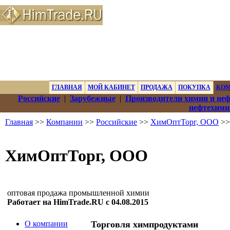
ГЛАВНАЯ
МОЙ КАБИНЕТ
ПРОДАЖА
ПОКУПКА
КО
Российские
|
Зарубежные
|
Производители химии и не
нефтехими
Главная
>>
Компании
>>
Российские
>>
ХимОптТорг, ООО
>>
ХимОптТорг, ООО
оптовая продажа промышленной химии
Работает на HimTrade.RU с 04.08.2015
О компании
Торговля химпродуктами