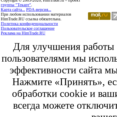
Copyright © 2003-2026, HimTrade.ru – проект
группы "Текарт"
.
Карта сайта...
PDA-версия...
При любом использовании материалов
HimTrade.RU ссылка обязательна.
Политика конфиденциальности
Пользовательское соглашение
Реклама на HimTrade.RU
Для улучшения работы с
пользователями мы исполь
эффективности сайта мы
Нажмите «Принять», ес
обработки cookie и ва
всегда можете отключит
вашег