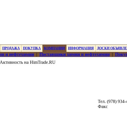
ПРОДАЖА
ПОКУПКА
КОМПАНИИ
ИНФОРМАЦИЯ
ДОСКИ ОБЪЯВЛ
ии и нефтехимии
|
Поставщики химии и нефтехимии
|
Покуп
Активность на HimTrade.RU
Тел. (978) 934-
Факс