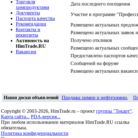
Торговля
Дата последнего посещения
химпродуктами
Документы
Участие в программе "Професс
Паспорта качества
Рекомендации
Размещено актуальных предло
Контакты и
Размещено актуальных заявок 
реквизиты
Получено откликов
Активность на
HimTrade.RU
Размещено актуальных сообщен
Вакансии
Предоставлено паспортов качес
Сообщений на форуме
Размещено актуальных ваканс
Наши доски объявлений
Продажа химии и нефтехимии
,
П
Copyright © 2003-2026, HimTrade.ru – проект
группы "Текарт"
.
Карта сайта...
PDA-версия...
При любом использовании материалов HimTrade.RU ссылка
обязательна.
Политика конфиденциальности