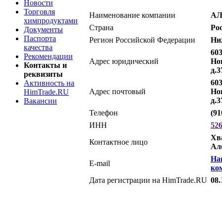
Новости
Торговля
Наименование компании
АЛ
химпродуктами
Страна
Ро
Документы
Паспорта
Регион Российской Федерации
Ни
качества
60
Рекомендации
Адрес юридический
Но
Контакты и
д.3
реквизиты
60
Активность на
Адрес почтовый
Но
HimTrade.RU
д.3
Вакансии
Телефон
(91
ИНН
52
Хв
Контактное лицо
Ал
На
E-mail
ко
Дата регистрации на HimTrade.RU
08.