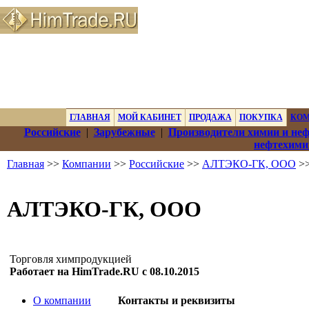
ГЛАВНАЯ
МОЙ КАБИНЕТ
ПРОДАЖА
ПОКУПКА
КО
Российские
|
Зарубежные
|
Производители химии и не
нефтехими
Главная
>>
Компании
>>
Российские
>>
АЛТЭКО-ГК, ООО
>>
АЛТЭКО-ГК, ООО
Торговля химпродукцией
Работает на HimTrade.RU с 08.10.2015
О компании
Контакты и реквизиты