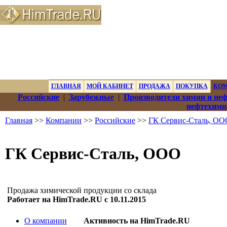
ГЛАВНАЯ
МОЙ КАБИНЕТ
ПРОДАЖА
ПОКУПКА
КО
Российские
|
Зарубежные
|
Производители химии и не
нефтехими
Главная
>>
Компании
>>
Российские
>>
ГК Сервис-Сталь, ОО
ГК Сервис-Сталь, ООО
Продажа химической продукции со склада
Работает на HimTrade.RU с 10.11.2015
О компании
Активность на HimTrade.RU