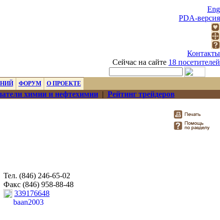
Eng
PDA-версия
Контакты
Сейчас на сайте
18 посетителей
ЕНИЙ
ФОРУМ
О ПРОЕКТЕ
атели химии и нефтехимии
|
Рейтинг трейдеров
Тел. (846) 246-65-02
Факс (846) 958-88-48
339176648
baan2003