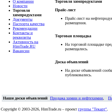
О компании
Торговля химпродуктами
Новости
Прайс-лист
Торговля
химпродуктами
Прайс-лист на нефтепродук
Документы
размещения.
Паспорта качества
Рекомендации
Контакты и
Торговая площадка
реквизиты
Активность на
На торговой площадке пре
HimTrade.RU
размещались.
Вакансии
Доска объявлений
На доске объявлений сооб
публиковались.
Наши доски объявлений
Продажа химии и нефтехимии
,
П
Copyright © 2003-2026, HimTrade.ru – проект
группы "Текарт"
.