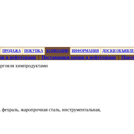
ПРОДАЖА
ПОКУПКА
КОМПАНИИ
ИНФОРМАЦИЯ
ДОСКИ ОБЪЯВЛ
ии и нефтехимии
|
Поставщики химии и нефтехимии
|
Покуп
рговля химпродуктами
фехраль, жаропрочная сталь, инструментальная,