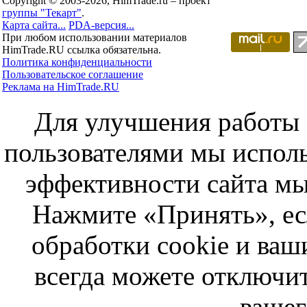
Copyright © 2003-2026, HimTrade.ru – проект
группы "Текарт"
.
Карта сайта...
PDA-версия...
При любом использовании материалов
HimTrade.RU ссылка обязательна.
Политика конфиденциальности
Пользовательское соглашение
Реклама на HimTrade.RU
Для улучшения работы с
пользователями мы исполь
эффективности сайта мы
Нажмите «Принять», ес
обработки cookie и ва
всегда можете отключит
вашег