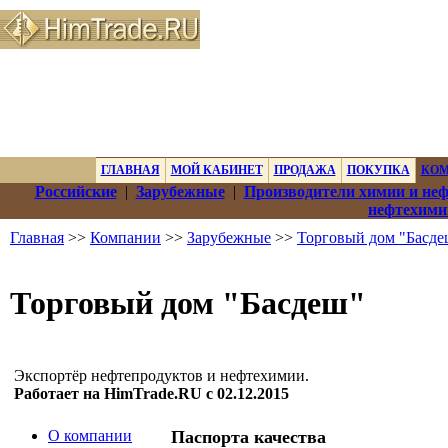
ГЛАВНАЯ
МОЙ КАБИНЕТ
ПРОДАЖА
ПОКУПКА
КО
Российские
|
Зарубежные
|
Производители химии и не
нефтехими
Главная
>>
Компании
>>
Зарубежные
>>
Торговый дом "Басде
Торговый дом "Басдеш"
Экспортёр нефтепродуктов и нефтехимии.
Работает на HimTrade.RU с 02.12.2015
О компании
Паспорта качества