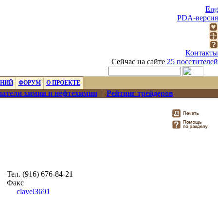
Eng
PDA-версия
Контакты
Сейчас на сайте
25 посетителей
ЕНИЙ
ФОРУМ
О ПРОЕКТЕ
атели химии и нефтехимии
|
Рейтинг трейдеров
Тел. (916) 676-84-21
Факс
clavel3691