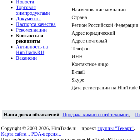
Новости
Торговля
Наименование компании
химпродуктами
Страна
Документы
Паспорта качества
Регион Российской Федерации
Рекомендации
Адрес юридический
Контакты и
Адрес почтовый
реквизиты
Активность на
Телефон
HimTrade.RU
ИНН
Вакансии
Контактное лицо
E-mail
Skype
Дата регистрации на HimTrade
Наши доски объявлений
Продажа химии и нефтехимии
,
П
Copyright © 2003-2026, HimTrade.ru – проект
группы "Текарт"
.
Карта сайта...
PDA-версия...
При любом использовании материалов HimTrade.RU ссылка