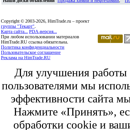
Наши доски объявлений
Продажа химии и нефтехимии
,
По
Copyright © 2003-2026, HimTrade.ru – проект
группы "Текарт"
.
Карта сайта...
PDA-версия...
При любом использовании материалов
HimTrade.RU ссылка обязательна.
Политика конфиденциальности
Пользовательское соглашение
Реклама на HimTrade.RU
Для улучшения работы с
пользователями мы исполь
эффективности сайта мы
Нажмите «Принять», ес
обработки cookie и ва