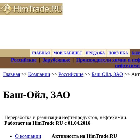
ГЛАВНАЯ
МОЙ КАБИНЕТ
ПРОДАЖА
ПОКУПКА
КО
Российские
|
Зарубежные
|
Производители химии и не
нефтехими
Главная
>>
Компании
>>
Российские
>>
Баш-Ойл, ЗАО
>> Акт
Баш-Ойл, ЗАО
Переработка и реализация нефтепродуктов, нефтехимии.
Работает на HimTrade.RU с 01.04.2016
О компании
Активность на HimTrade.RU