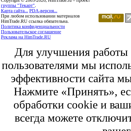
Copyright © 2003-2026, HimTrade.ru – проект
группы "Текарт"
.
Карта сайта...
PDA-версия...
При любом использовании материалов
HimTrade.RU ссылка обязательна.
Политика конфиденциальности
Пользовательское соглашение
Реклама на HimTrade.RU
Для улучшения работы с
пользователями мы исполь
эффективности сайта мы
Нажмите «Принять», ес
обработки cookie и ва
всегда можете отключит
вашег