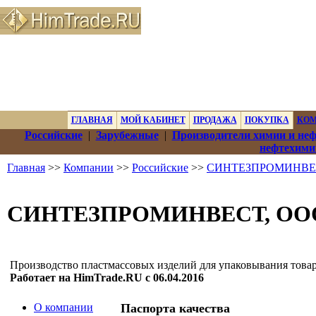
ГЛАВНАЯ
МОЙ КАБИНЕТ
ПРОДАЖА
ПОКУПКА
КО
Российские
|
Зарубежные
|
Производители химии и не
нефтехими
Главная
>>
Компании
>>
Российские
>>
СИНТЕЗПРОМИНВЕ
СИНТЕЗПРОМИНВЕСТ, ОО
Производство пластмассовых изделий для упаковывания това
Работает на HimTrade.RU с 06.04.2016
О компании
Паспорта качества