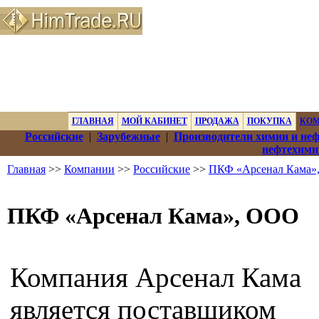
ГЛАВНАЯ
МОЙ КАБИНЕТ
ПРОДАЖА
ПОКУПКА
КО
Российские
|
Зарубежные
|
Производители химии и не
нефтехими
Главная
>>
Компании
>>
Российские
>>
ПКФ «Арсенал Кама»
ПКФ «Арсенал Кама», ООО
Компания Арсенал Кама
является поставщиком