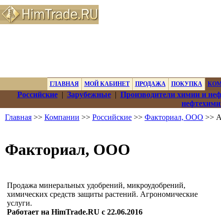
ГЛАВНАЯ
МОЙ КАБИНЕТ
ПРОДАЖА
ПОКУПКА
КО
Российские
|
Зарубежные
|
Производители химии и не
нефтехими
Главная
>>
Компании
>>
Российские
>>
Факториал, ООО
>> А
Факториал, ООО
Продажа минеральных удобрений, микроудобрений,
химических средств защиты растений. Агрономические
услуги.
Работает на HimTrade.RU с 22.06.2016