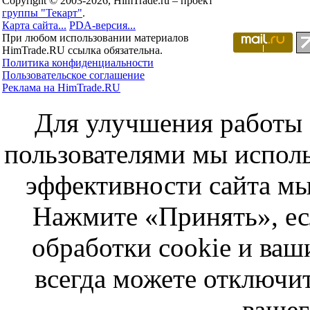
Copyright © 2003-2026, HimTrade.ru – проект
группы "Текарт"
.
Карта сайта...
PDA-версия...
При любом использовании материалов
HimTrade.RU ссылка обязательна.
Политика конфиденциальности
Пользовательское соглашение
Реклама на HimTrade.RU
Для улучшения работы с
пользователями мы исполь
эффективности сайта мы
Нажмите «Принять», ес
обработки cookie и ва
всегда можете отключит
вашег