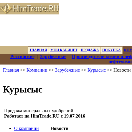
ГЛАВНАЯ
МОЙ КАБИНЕТ
ПРОДАЖА
ПОКУПКА
КО
Российские
|
Зарубежные
|
Производители химии и не
нефтехими
Главная
>>
Компании
>>
Зарубежные
>>
Курысыс
>> Новости
Курысыс
Продажа минеральных удобрений
Работает на HimTrade.RU с 19.07.2016
О компании
Новости