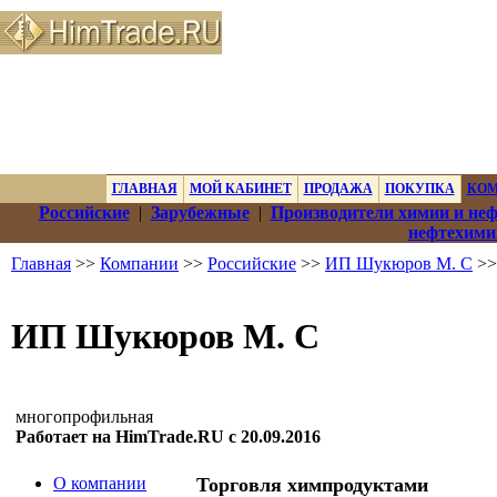
ГЛАВНАЯ
МОЙ КАБИНЕТ
ПРОДАЖА
ПОКУПКА
КО
Российские
|
Зарубежные
|
Производители химии и не
нефтехими
Главная
>>
Компании
>>
Российские
>>
ИП Шукюров М. С
>>
ИП Шукюров М. С
многопрофильная
Работает на HimTrade.RU с 20.09.2016
О компании
Торговля химпродуктами