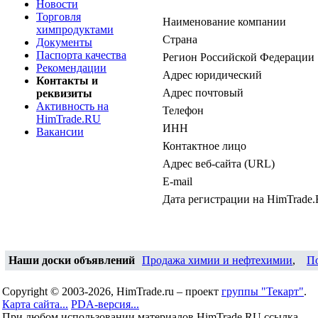
Новости
Торговля
Наименование компании
химпродуктами
Страна
Документы
Паспорта качества
Регион Российской Федерации
Рекомендации
Адрес юридический
Контакты и
Адрес почтовый
реквизиты
Активность на
Телефон
HimTrade.RU
ИНН
Вакансии
Контактное лицо
Адрес веб-сайта (URL)
E-mail
Дата регистрации на HimTrade
Наши доски объявлений
Продажа химии и нефтехимии
,
П
Copyright © 2003-2026, HimTrade.ru – проект
группы "Текарт"
.
Карта сайта...
PDA-версия...
При любом использовании материалов HimTrade.RU ссылка