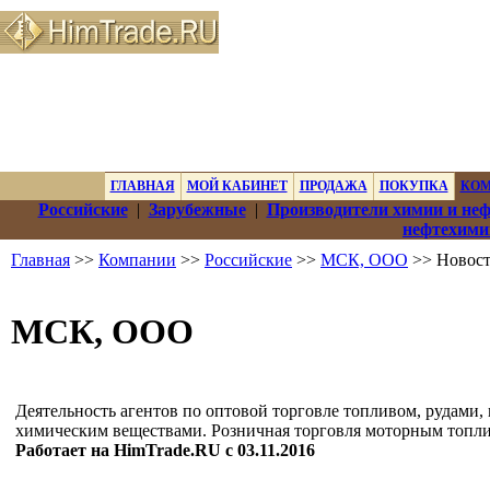
ГЛАВНАЯ
МОЙ КАБИНЕТ
ПРОДАЖА
ПОКУПКА
КО
Российские
|
Зарубежные
|
Производители химии и не
нефтехими
Главная
>>
Компании
>>
Российские
>>
МСК, ООО
>> Новос
МСК, ООО
Деятельность агентов по оптовой торговле топливом, рудами,
химическим веществами. Розничная торговля моторным топл
Работает на HimTrade.RU с 03.11.2016