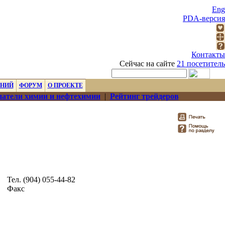
Eng
PDA-версия
Контакты
Сейчас на сайте
21 посетитель
ЕНИЙ
ФОРУМ
О ПРОЕКТЕ
атели химии и нефтехимии
|
Рейтинг трейдеров
Тел. (904) 055-44-82
Факс