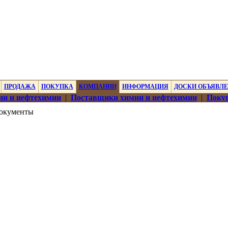
ПРОДАЖА
ПОКУПКА
КОМПАНИИ
ИНФОРМАЦИЯ
ДОСКИ ОБЪЯВЛ
ии и нефтехимии
|
Поставщики химии и нефтехимии
|
Покуп
окументы