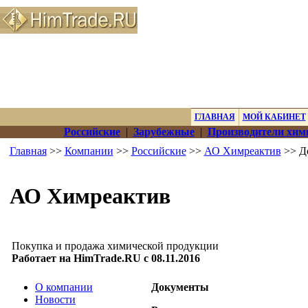
ГЛАВНАЯ
МОЙ КАБИНЕТ
Российские
|
Зарубежные
|
Производители хим
Главная
>>
Компании
>>
Российские
>>
АО Химреактив
>> Д
АО Химреактив
Покупка и продажа химической продукции
Работает на HimTrade.RU с 08.11.2016
О компании
Документы
Новости