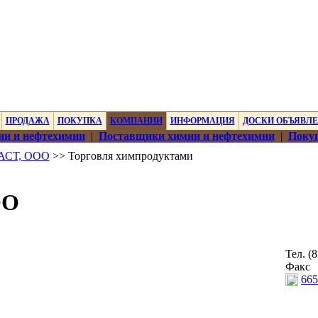
ПРОДАЖА
ПОКУПКА
КОМПАНИИ
ИНФОРМАЦИЯ
ДОСКИ ОБЪЯВЛ
ии и нефтехимии
|
Поставщики химии и нефтехимии
|
Покуп
СТ, ООО
>> Торговля химпродуктами
ОО
Тел. (
Факс
665