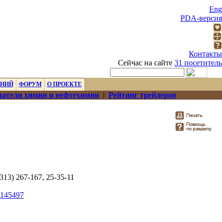
Eng
PDA-версия
Контакты
Сейчас на сайте
31 посетитель
ЕНИЙ
ФОРУМ
О ПРОЕКТЕ
атели химии и нефтехимии
|
Рейтинг трейдеров
8313) 267-167, 25-35-11
145497