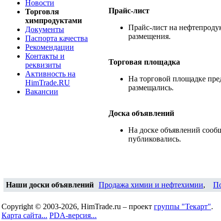
Новости
Прайс-лист
Торговля
химпродуктами
Прайс-лист на нефтепродук
Документы
размещения.
Паспорта качества
Рекомендации
Контакты и
Торговая площадка
реквизиты
Активность на
На торговой площадке пре
HimTrade.RU
размещались.
Вакансии
Доска объявлений
На доске объявлений сооб
публиковались.
Наши доски объявлений
Продажа химии и нефтехимии
,
П
Copyright © 2003-2026, HimTrade.ru – проект
группы "Текарт"
.
Карта сайта...
PDA-версия...