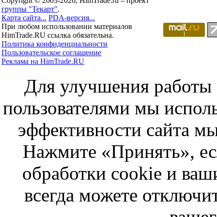
Copyright © 2003-2026, HimTrade.ru – проект
группы "Текарт"
.
Карта сайта...
PDA-версия...
При любом использовании материалов
HimTrade.RU ссылка обязательна.
Политика конфиденциальности
Пользовательское соглашение
Реклама на HimTrade.RU
Для улучшения работы с
пользователями мы исполь
эффективности сайта мы
Нажмите «Принять», ес
обработки cookie и ва
всегда можете отключит
вашег