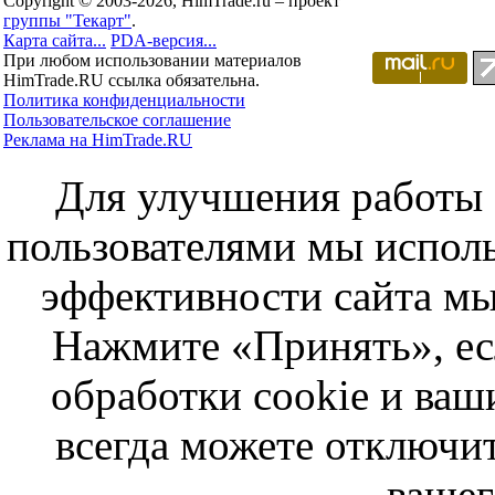
Copyright © 2003-2026, HimTrade.ru – проект
группы "Текарт"
.
Карта сайта...
PDA-версия...
При любом использовании материалов
HimTrade.RU ссылка обязательна.
Политика конфиденциальности
Пользовательское соглашение
Реклама на HimTrade.RU
Для улучшения работы с
пользователями мы исполь
эффективности сайта мы
Нажмите «Принять», ес
обработки cookie и ва
всегда можете отключит
вашег