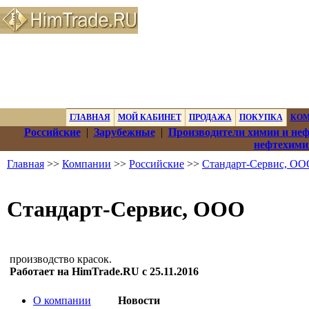
ГЛАВНАЯ
МОЙ КАБИНЕТ
ПРОДАЖА
ПОКУПКА
КО
Российские
|
Зарубежные
|
Производители химии и не
нефтехими
Главная
>>
Компании
>>
Российские
>>
Стандарт-Сервис, ОО
Стандарт-Сервис, ООО
производство красок.
Работает на HimTrade.RU с 25.11.2016
О компании
Новости