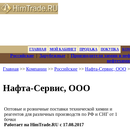
ГЛАВНАЯ
МОЙ КАБИНЕТ
ПРОДАЖА
ПОКУПКА
КО
Российские
|
Зарубежные
|
Производители химии и не
нефтехими
Главная
>>
Компании
>>
Российские
>>
Нафта-Сервис, ООО
>
Нафта-Сервис, ООО
Оптовые и розничные поставки технической химии и
реагентов для различных производств по РФ и СНГ от 1
бочки
Работает на HimTrade.RU с 17.08.2017