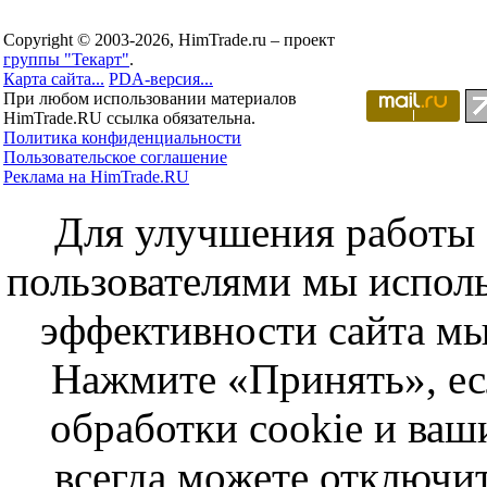
Copyright © 2003-2026, HimTrade.ru – проект
группы "Текарт"
.
Карта сайта...
PDA-версия...
При любом использовании материалов
HimTrade.RU ссылка обязательна.
Политика конфиденциальности
Пользовательское соглашение
Реклама на HimTrade.RU
Для улучшения работы с
пользователями мы исполь
эффективности сайта мы
Нажмите «Принять», ес
обработки cookie и ва
всегда можете отключит