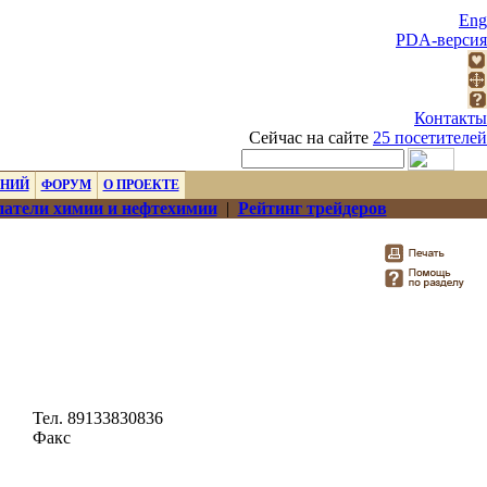
Eng
PDA-версия
Контакты
Сейчас на сайте
25 посетителей
ЕНИЙ
ФОРУМ
О ПРОЕКТЕ
атели химии и нефтехимии
|
Рейтинг трейдеров
Тел. 89133830836
Факс