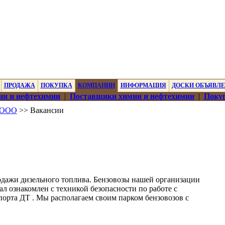
ПРОДАЖА
ПОКУПКА
КОМПАНИИ
ИНФОРМАЦИЯ
ДОСКИ ОБЪЯВЛ
ии и нефтехимии
|
Поставщики химии и нефтехимии
|
Покуп
 ООО
>> Вакансии
дажи дизельного топлива. Бензовозы нашей организации
л ознакомлен с техникой безопасности по работе с
порта ДТ . Мы располагаем своим парком бензовозов с